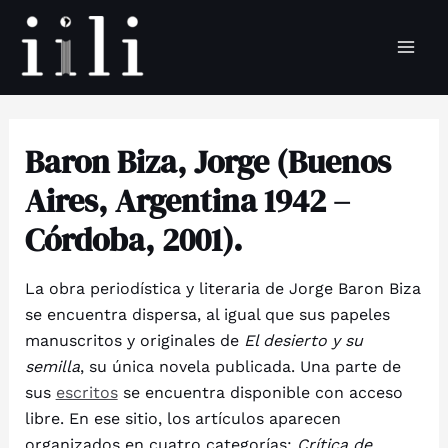
Skip
to
Mai
content
Men
Baron Biza, Jorge (Buenos
Aires, Argentina 1942 –
Córdoba, 2001).
La obra periodística y literaria de Jorge Baron Biza
se encuentra dispersa, al igual que sus papeles
manuscritos y originales de
El desierto y su
semilla
, su única novela publicada. Una parte de
sus
escritos
se encuentra disponible con acceso
libre. En ese sitio, los artículos aparecen
organizados en cuatro categorías:
Crítica de